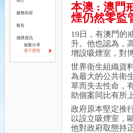
簡介
本澳 : 澳
服務內容
煙仍然零監
報告
19日，有澳門的
戒煙資訊
升。他也認為，
個案分享
電子煙害
增設吸煙室，對
世界衛生組織資料
為最大的公共衛生
草而失去性命，
助個案同比有所
政府原本堅定推
以設立吸煙室，
他對政府取態持