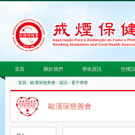
首頁
關於我們
學術資訊
控煙
首頁
/
歐漢琛慈善會
/
資訊
/
電子煙害
歐漢琛慈善會