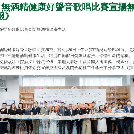
: 無酒精健康好聲音歌唱比賽宣揚
報》
好聲音歌唱比賽宣揚無酒精健康生活
酒精健康好聲音歌唱比賽2023」於8月26日下午2時在街總迎聚廊舉行
市民宣揚無酒精健康生活，特別在節假日勿酗酒濫藥，珍惜生命的精神。
政府做好《控酒法》普法宣傳。本地人氣歌手及音樂人龍世傑、楊淑芬、
煙辦高級技術員張靜雯宣傳控酒法及澳門薈穗社主任李燕平分享戒酒服務