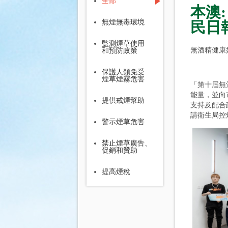
全部
本澳
無煙無毒環境
民日
監測煙草使用
無酒精健康
和預防政策
保護人類免受
煙草煙霧危害
「第十屆無
能量，並向
提供戒煙幫助
支持及配合
請衛生局控
警示煙草危害
禁止煙草廣告、
促銷和贊助
提高煙稅