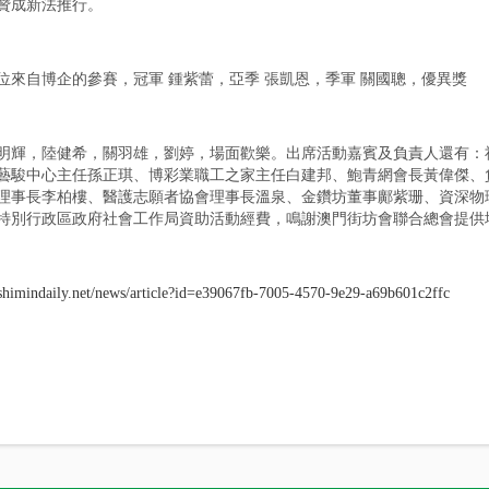
贊成新法推行。
7位來自博企的參賽，冠軍 鍾紫蕾，亞季 張凱恩，季軍 關國聰，優異獎
明輝，陸健希，關羽雄，劉婷，場面歡樂。出席活動嘉賓及負責人還有：
藝駿中心主任孫正琪、博彩業職工之家主任白建邦、鮑青網會長黃偉傑、
理事長李柏樓、醫護志願者協會理事長溫泉、金鑽坊董事鄺紫珊、資深物
特別行政區政府社會工作局資助活動經費，鳴謝澳門街坊會聯合總會提供
.shimindaily.net/news/article?id=e39067fb-7005-4570-9e29-a69b601c2ffc