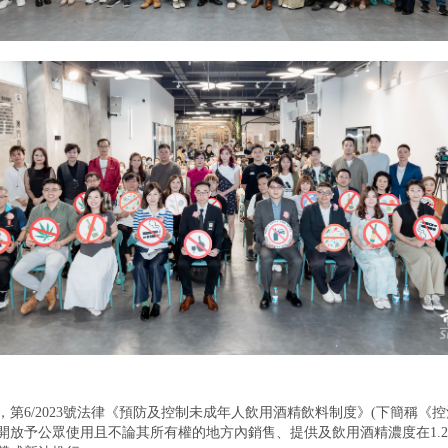
，第6/2023號法律《預防及控制未成年人飲用酒精飲料制度》(下簡稱《控
開放予公眾使用且不論其所有權的地方內銷售、提供及飲用酒精濃度在1.