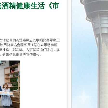
無酒精健康生活《市
。是次活動目的為透過勵志的歌唱比賽帶出正
 澳門健康協會理事長江慧心表示將積極
莫淦倫、鄭岳鳴、古惠卿等擔任評判，邀
，健康信息推廣等宣傳攤位。