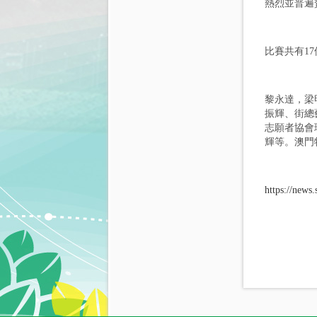
熱烈並普遍
比賽共有1
黎永達，梁
振輝、街總
志願者協會
輝等。澳門
https://news