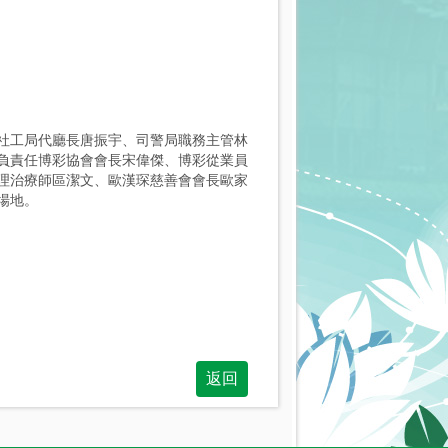
社工局代廳長唐振宇、司警局職務主管林
負責任博彩協會會長宋偉傑、博彩從業員
理治療師區潔文、歐漢琛慈善會會長歐家
場地。
返回