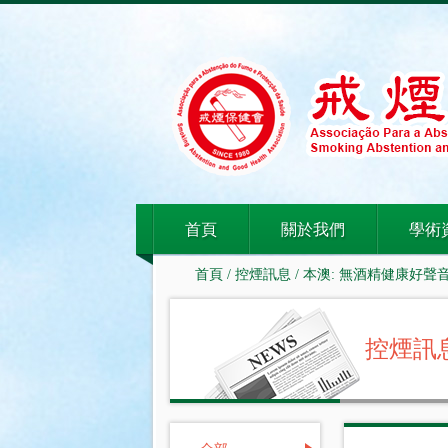
首頁
關於我們
學術
首頁
/
控煙訊息
/ 本澳: 無酒精健康好
控煙訊息