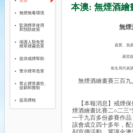
全部
本澳: 無煙酒
無煙無毒環境
監測煙草使用
無煙
和預防政策
保護人類免受
嘉賓、負
煙草煙霧危害
羅奕
提供戒煙幫助
衛生局代表
警示煙草危害
無煙酒繪畫賽三百九
禁止煙草廣告、
促銷和贊助
提高煙稅
【本報消息】戒煙保健
煙酒繪畫比賽二○二三
一千九百多份參賽作品
該會成立四十多年，配
列宣傳活動，冀讓全澳