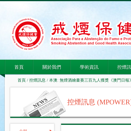
首頁
關於我們
學術資訊
控煙
首頁
/
控煙訊息
/ 本澳: 無煙酒繪畫賽三百九人獲獎《澳門日報
控煙訊息 (MPOWER