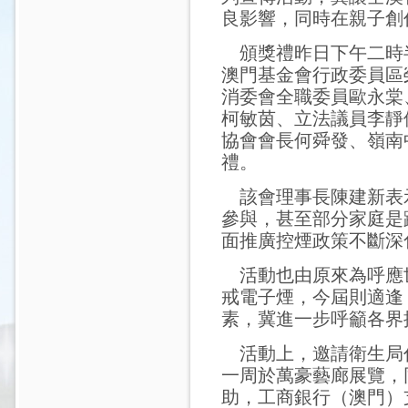
良影響，同時在親子創
頒獎禮昨日下午二時
澳門基金會行政委員區
消委會全職委員歐永棠
柯敏茵、立法議員李靜
協會會長何舜發、嶺南
禮。
該會理事長陳建新表
參與，甚至部分家庭是
面推廣控煙政策不斷深
活動也由原來為呼應
戒電子煙，今屆則適逢
素，冀進一步呼籲各界
活動上，邀請衛生局
一周於萬豪藝廊展覽，
助，工商銀行（澳門）