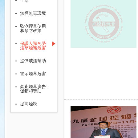
全部
無煙無毒環境
監測煙草使用
和預防政策
保護人類免受
煙草煙霧危害
提供戒煙幫助
警示煙草危害
禁止煙草廣告、
促銷和贊助
提高煙稅