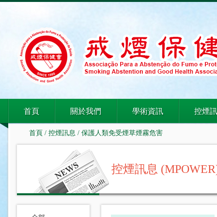
首頁
關於我們
學術資訊
控煙
首頁
/
控煙訊息
/
保護人類免受煙草煙霧危害
控煙訊息 (MPOWER