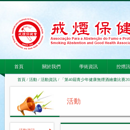
首頁
關於我們
學術資訊
控煙
首頁
/
活動
/
活動資訊
/ 「第40屆青少年健康無煙酒繪畫比賽2
活動