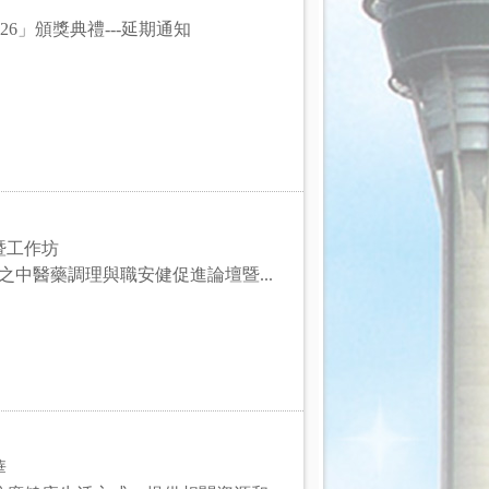
026」頒獎典禮---延期通知
暨工作坊
之中醫藥調理與職安健促進論壇暨...
華