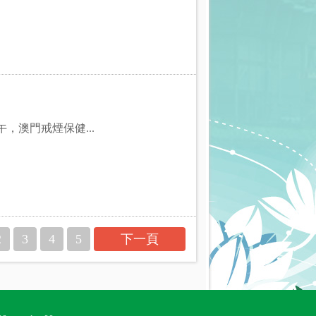
，澳門戒煙保健...
2
3
4
5
下一頁