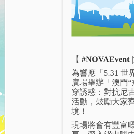
【
#NOVAEvent
為響應「5.31 
廣場舉辦「澳門“戒
穿誘惑：對抗尼
活動，鼓勵大家
境！
現場將會有豐富