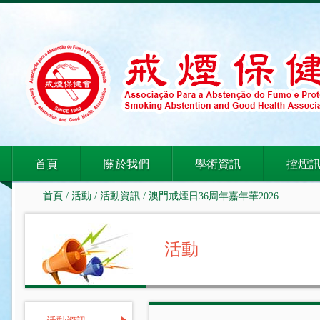
首頁
關於我們
學術資訊
控煙
首頁
/
活動
/
活動資訊
/ 澳門戒煙日36周年嘉年華2026
活動