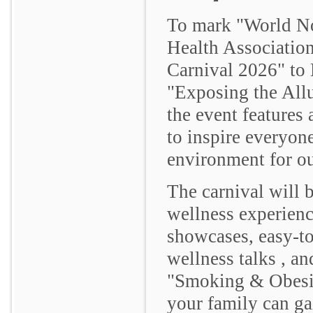
To mark "World N
Health Associatio
Carnival 2026" to
"Exposing the Allu
the event features 
to inspire everyone
environment for o
The carnival will b
wellness experienc
showcases, easy-to
wellness talks , an
"Smoking & Obesit
your family can ga