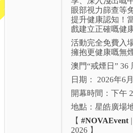
享、深入淺出嘅
眼部視力篩查等
提升健康認知！
戲建立正確嘅健
活動完全免費入場
擁抱更健康嘅無
澳門“戒煙日” 36 
日期： 2026年6
開幕時間：下午 2:
地點：星皓廣場
【
#NOVAEvent
|
2026 】