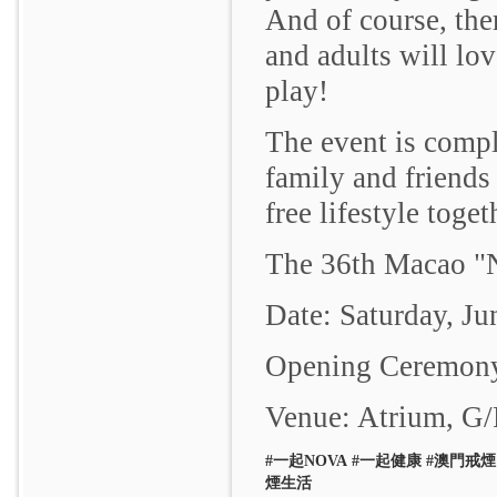
And of course, the
and adults will lo
play!
The event is compl
family and friend
free lifestyle toget
The 36th Macao "
Date: Saturday, Ju
Opening Ceremon
Venue: Atrium, G
#
一起
NOVA
#
一起健康
#
澳門戒煙
煙生活