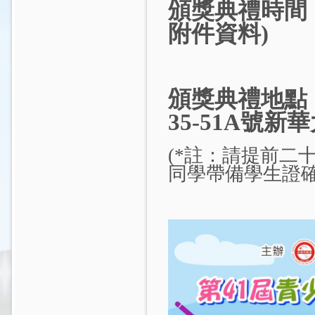
頒獎典禮時間：
附件資料)
頒獎典禮地點
35-51A號新華
(*註：請提前二
同學帶備學生證確