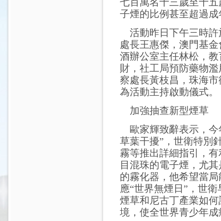
七百萬名十三歲至十五
子煙的比例甚至超過成
活動昨日下午三時許
處長王惠傑，澳門基金
酒辦公室主任林松，教
財，社工局預防藥物濫
察處長黃枝昌，珠海市
為活動主持啟動儀式。
加強抽查新型煙草
歐家輝致辭表示，今年
草葉干擾”，世衛特別
霧等推出詳細指引，有
目混珠的電子煙，尤其
的霧化器，他希望當局
應“世界無煙日”，世衛
煙草和尼古丁產業如何
境，使全世界青少年成