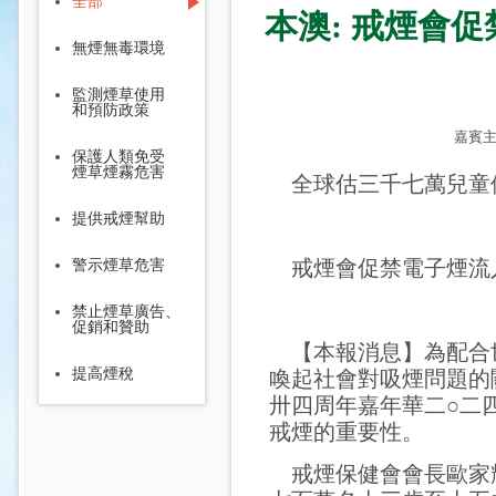
全部
本澳: 戒煙會
無煙無毒環境
監測煙草使用
和預防政策
嘉賓主
保護人類免受
煙草煙霧危害
全球估三千七萬兒童
提供戒煙幫助
戒煙會促禁電子煙流
警示煙草危害
禁止煙草廣告、
促銷和贊助
【本報消息】為配合世
提高煙稅
喚起社會對吸煙問題的
卅四周年嘉年華二○二
戒煙的重要性。
戒煙保健會會長歐家