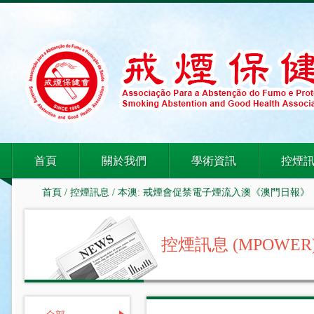
首頁
關於我們
學術資訊
控煙
首頁
/
控煙訊息
/ 本澳: 戒煙會促禁電子煙流入澳《澳門日報》
控煙訊息 (MPOWER