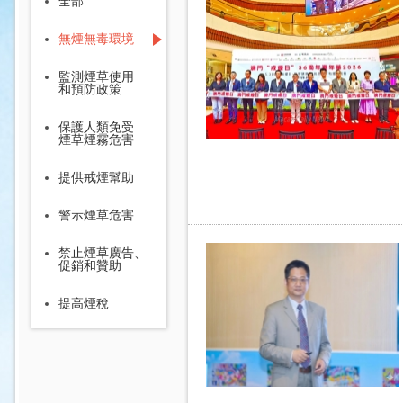
全部
無煙無毒環境
監測煙草使用
和預防政策
保護人類免受
煙草煙霧危害
提供戒煙幫助
警示煙草危害
禁止煙草廣告、
促銷和贊助
提高煙稅