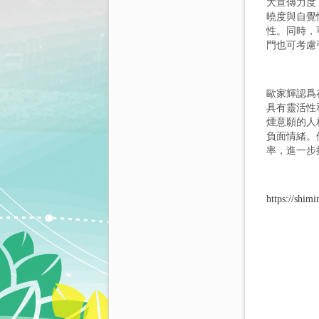
大宣傳力度
曉度與自覺
性。同時，
門也可考慮
歐家輝認爲
具有靈活性
煙意願的人
負面情緒。
率，進一步
https://shi