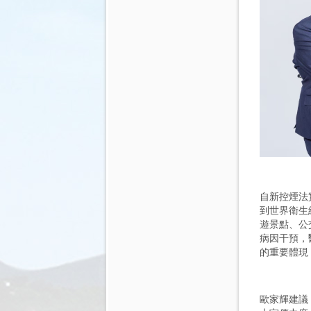
自新控煙法實
到世界衛生
遊景點、公
病因干預，
的重要體現
歐家輝建議