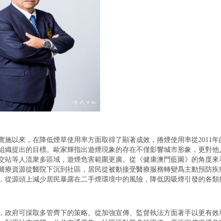
施以來，在降低煙草使用率方面取得了顯著成效，捲煙使用率從2011年的16.
組織提出的目標。歐家輝指出遊煙現象的存在不僅影響城市形象，更對他
交站等人流衆多區域，遊煙危害範圍更廣。從《健康澳門藍圖》的角度來
醫療資源從醫院下沉到社區，居民從被動接受醫療服務轉變爲主動預防疾
，從源頭上減少居民暴露在二手煙環境中的風險，降低因吸煙引發的各類
，政府可採取多管齊下的策略。從加強宣傳、監督執法方面著手以更有效