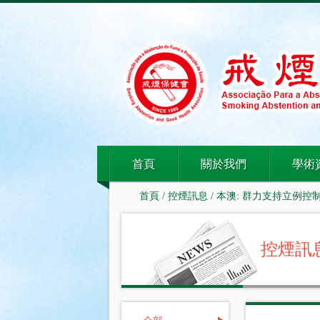
首頁
關於我們
學術
首頁
/
控煙訊息
/ 本澳: 群力支持立例
控煙訊息