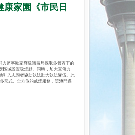
煙健康家園《市民日
群力監事歐家輝建議當局採取多管齊下的
定區域設置吸煙點。同時，加大宣傳力
地引入志願者協助執法壯大執法隊伍。此
成多形式、全方位的戒煙服務，讓澳門邁