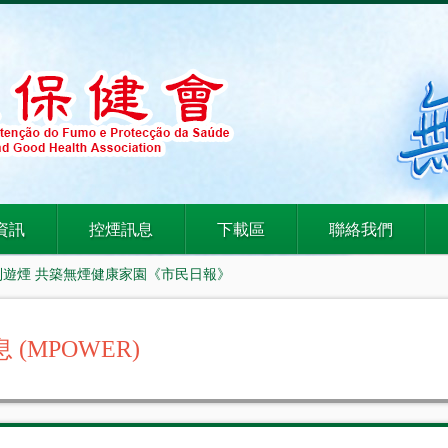
資訊
控煙訊息
下載區
聯絡我們
控制遊煙 共築無煙健康家園《市民日報》
 (MPOWER)