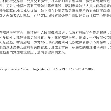
，利用社交媒體、公共交通廣告、社區活動等多種渠道，廣泛宣傳遊煙危
性。另外，他指出需要完善執法隊伍建設，培訓專業執法人員，配備必要
可借鑑其他地區成功經驗，如上海在外灘等遊客密集場所通過志願者勸導
引入志願者協助執法，在特定區域設置吸煙點引導吸煙者前往指定地點吸
在戒煙服務方面，應積極引入民間機構參與，以政府與民間合作為根基，
和多樣性，能夠提供更個性化、多元化的戒煙服務。例如，一些民間公益
相互鼓勵、交流經驗；專業的心理諮詢機構可以爲戒煙者提供心理輔導，
他强調通過整合政府與民間資源，形成全方位、多層次的戒煙服務網絡，
推動澳門無煙環境建設，邁向更健康的未來。
min.expo.macauo2o.com/blog-details.html?id=1928278654494244866