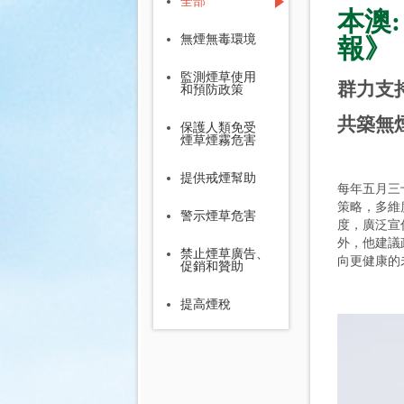
全部
本澳
無煙無毒環境
報》
監測煙草使用
群力支
和預防政策
共築無
保護人類免受
煙草煙霧危害
提供戒煙幫助
每年五月三
策略，多維
警示煙草危害
度，廣泛宣
外，他建議
禁止煙草廣告、
向更健康的
促銷和贊助
提高煙稅