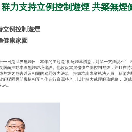
: 群力支持立例控制遊煙 共築無
持立例控制遊煙
煙健康家園
十一日是世界無煙日，本年的主題是“拒絕煙草誘惑，對第一支煙說不”。
度層面推動本澳無煙環境建設。他敦促當局儘快立例控制遊煙，并且在特
傳遊煙之危害以及相關的處罰效力法規，持續培訓專業執法人員、藉鑒内
政府聯同民間機構相互合作進行資源整合，以此擴大戒煙服務網絡， 形
未來。