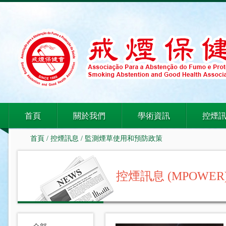
首頁
關於我們
學術資訊
控煙
首頁
/
控煙訊息
/
監測煙草使用和預防政策
控煙訊息 (MPOWER