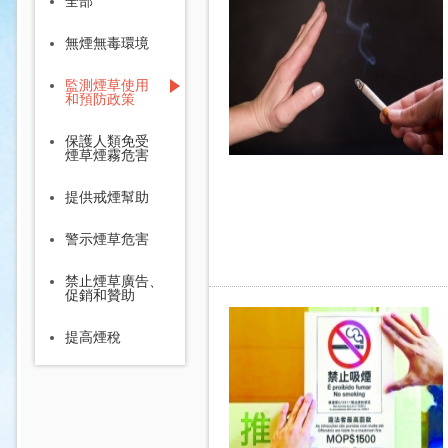
全部
無煙無毒環境
監測煙草使用
和預防政策
保護人類免受
煙草煙霧危害
提供戒煙幫助
警示煙草危害
禁止煙草廣告、
促銷和贊助
提高煙稅