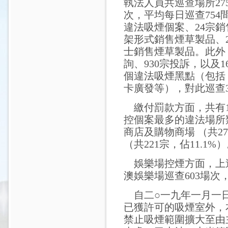
執法人員共巡查場所275,
次，平均每日巡查754間
違法吸煙個案、24宗
架形式銷售煙草製品、
士銷售煙草製品。此外，
詢、930宗投訴，以及
個違法吸煙黑點（包括
卡廣發等），對此巡查3
繳付罰款方面，共有1,
控個案最多的違法場所類
商店及購物商場 （共27
（共221宗，佔11.1%
娛樂場控煙方面，上
澳娛樂場巡查603場次
自二○一九年一月一日
已獲許可的吸煙室外，
禁止吸煙範圍擴大至由