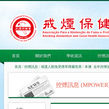
首頁
關於我們
學術資訊
控煙
首頁
/
控煙訊息
/
保護人類免受煙草煙霧危害
/ 本澳: 去年控
控煙訊息 (MPOWER