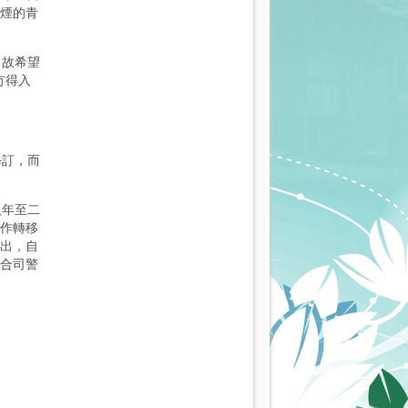
煙的青
，故希望
冇得入
修訂，而
八年至二
作轉移
出，自
合司警