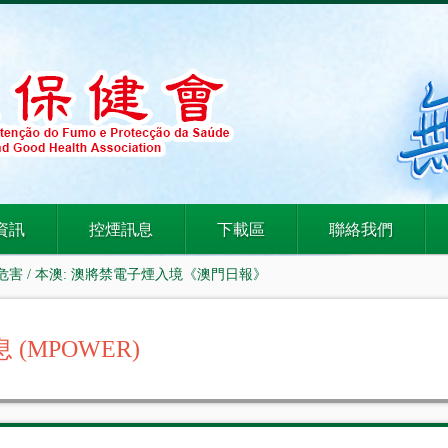
資訊
控煙訊息
下載區
聯絡我們
危害
/ 本澳: 澳將禁電子煙入境《澳門日報》
 (MPOWER)