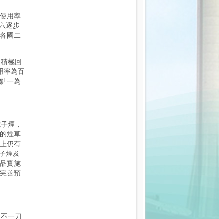
使用率
六逐步
各國二
，積極回
用率為百
點一為
電子煙，
的煙草
上仍有
子煙及
品實施
完善預
何不一刀