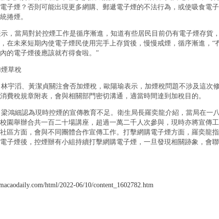
電子煙？否則可能出現更多網購、郵遞電子煙的不法行為，或使吸食電子
統捲煙。
示，當局對於控煙工作是循序漸進，知道有些居民目前仍有電子煙存貨
，在未來短期內使電子煙民使用完手上存貨後，慢慢戒煙，循序漸進，“
內的電子煙後應該就冇得食啦。”
煙草稅
林宇滔、黃潔貞關注會否加煙稅，歐陽瑜表示，加煙稅問題不涉及這次
消費稅規章附表，會與相關部門密切溝通，適當時間達到加稅目的。
梁鴻細認為現時控煙的宣傳教育不足。衛生局長羅奕龍介紹，當局在一
校園舉辦合共一百二十場講座，超過一萬二千人次參與，現時亦將宣傳工
社區方面，會與不同團體合作宣傳工作。打擊網購電子煙方面，羅奕龍指
電子煙後，控煙辦有小組持續打擊網購電子煙，一旦發現相關跡象，會聯
macaodaily.com/html/2022-06/10/content_1602782.htm