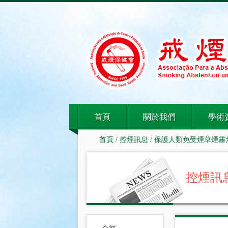
首頁
關於我們
學術
首頁
/
控煙訊息
/
保護人類免受煙草煙霧
控煙訊息