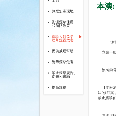
全部
本澳
無煙無毒環境
監測煙草使用
和預防政策
保護人類免受
煙草煙霧危害
“
提供戒煙幫助
立會一般
警示煙草危害
澳將禁電
禁止煙草廣告、
促銷和贊助
提高煙稅
【本報消
法”修訂案
禁止攜帶有
青少流行