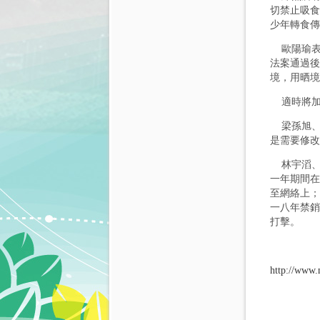
切禁止吸食
少年轉食傳
歐陽瑜表
法案通過後
境，用晒境
適時將加
梁孫旭、
是需要修改
林宇滔、
一年期間在
至網絡上；
一八年禁銷
打擊。
http://www.