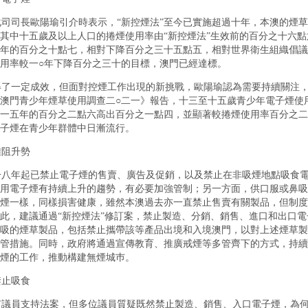
司長歐陽瑜引介時表示，“新控煙法”至今已實施超過十年，本澳的煙草
其中十五歲及以上人口的捲煙使用率由“新控煙法”生效前的百分之十六點
年的百分之十點七，相對下降百分之三十五點五，相對世界衛生組織倡議
用率較一○年下降百分之三十的目標，澳門已經達標。
了一定成效，但面對控煙工作出現的新挑戰，歐陽瑜認為需要持續關注
澳門青少年煙草使用調查二○二一》報告，十三至十五歲青少年電子煙使
一五年的百分之二點六高出百分之一點四，並顯著較捲煙使用率百分之二
子煙在青少年群體中日漸流行。
阻升勢
八年起已禁止電子煙的售賣、廣告及促銷，以及禁止在非吸煙地點吸食
用電子煙有持續上升的趨勢，有必要加強管制；另一方面，供口服或鼻吸
煙一樣，同樣損害健康，雖然本澳過去亦一直禁止售賣有關製品，但制度
此，建議通過“新控煙法”修訂案，禁止製造、分銷、銷售、進口和出口電
吸的煙草製品，包括禁止攜帶該等產品出境和入境澳門，以對上述煙草製
管措施。同時，政府將通過宣傳教育、推廣戒煙等多管齊下的方式，持續
煙的工作，推動構建無煙城巿。
止吸食
議員支持法案，但多位議員質疑既然禁止製造、銷售、入口電子煙，為