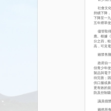
社會文化司
持續下降，
下降至一九
五年煙草使
儘管取得
應。根據《
分之四，較
高，可見電
雖禁售難
政府自一
但青少年使
製品與電子
待完善；因
供口服或鼻
更有效的規
防及控制吸
議員倡禁
雖然所有