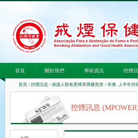
首頁
關於我們
學術資訊
控煙
首頁
/
控煙訊息
/
保護人類免受煙草煙霧危害
/ 本澳: 上半
控煙訊息 (MPOWER