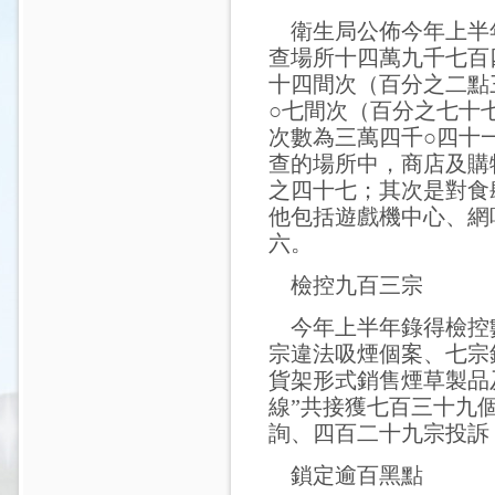
衛生局公佈今年上半
查場所十四萬九千七百
十四間次（百分之二點
○七間次（百分之七十
次數為三萬四千○四十
查的場所中，商店及購
之四十七；其次是對食
他包括遊戲機中心、網
六。
檢控九百三宗
今年上半年錄得檢控
宗違法吸煙個案、七宗
貨架形式銷售煙草製品
線”共接獲七百三十九
詢、四百二十九宗投訴
鎖定逾百黑點