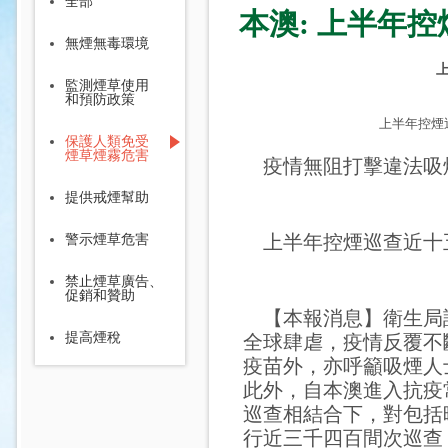
全部
本澳: 上半年
無煙無毒環境
監測煙草使用
和預防政策
上半年控煙
保護人類免受
煙草煙霧危害
疫情無阻打擊違法吸
提供戒煙幫助
上半年控煙巡查近十
警示煙草危害
禁止煙草廣告、
促銷和贊助
【本報消息】衛生局
提高煙稅
全球肆虐，疫情反覆不
疫苗外，亦呼籲吸煙人
此外，自本澳進入抗疫
巡查相結合下，對包括
行近三千四百間次巡查