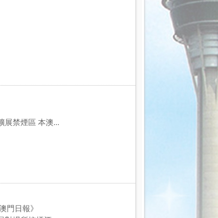
禁煙區 本澳...
《澳門日報》