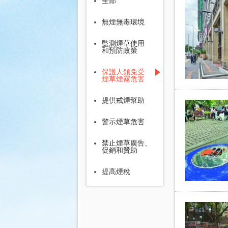
全部
無煙無毒環境
監測煙草使用
和預防政策
保護人類免受
煙草煙霧危害
提供戒煙幫助
警示煙草危害
禁止煙草廣告、
促銷和贊助
提高煙稅