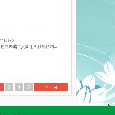
澳門日報》
及控制未成年人飲用酒精飲料制...
2
3
4
5
下一頁