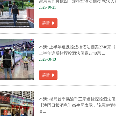
當局首九月截四千違控煙酒法個案 執法人員
2025-10-21
詳情
本澳: 上半年違反控煙控酒法個案2748宗
上半年違反控煙控酒法個案2748宗 ...
2025-08-13
詳情
本澳: 衛局首季揭逾千三宗違控煙控酒法
【澳門日報消息】衛生局表示，該局遵循
查...