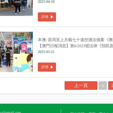
2025-04-10
詳情
本澳: 當局至上月截七十違控酒法個案《
【澳門日報消息】第6/2023號法律《預防
2025-03-21
詳情
上一頁
1
a@gmail.com