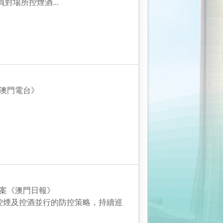
對場所控煙酒...
《澳門電台》
個案《澳門日報》
控煙及控酒並行的防控策略，持續巡