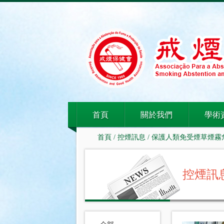
首頁
關於我們
學術
首頁
/
控煙訊息
/
保護人類免受煙草煙霧
控煙訊息