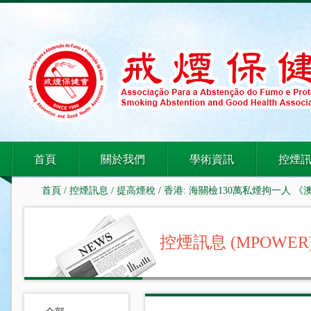
首頁
關於我們
學術資訊
控煙
首頁
/
控煙訊息
/
提高煙稅
/ 香港: 海關檢130萬私煙拘一人 
控煙訊息 (MPOWER