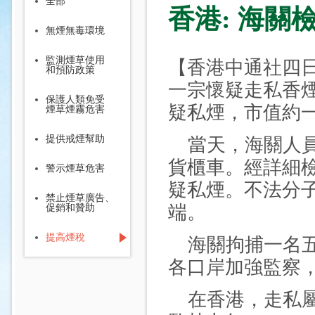
全部
香港: 海關
無煙無毒環境
監測煙草使用
【香港中通社四
和預防政策
一宗懷疑走私香
保護人類免受
疑私煙，市值約
煙草煙霧危害
提供戒煙幫助
當天，海關人員
貨櫃車。經詳細
警示煙草危害
疑私煙。不法分
禁止煙草廣告、
端。
促銷和贊助
提高煙稅
海關拘捕一名五
各口岸加強監察
在香港，走私屬