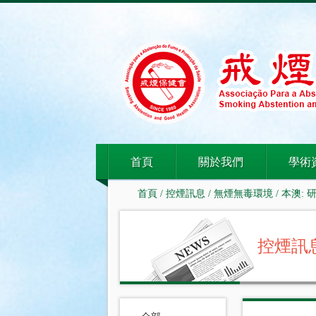
首頁
關於我們
學術
首頁
/
控煙訊息
/
無煙無毒環境
/ 本澳
控煙訊息